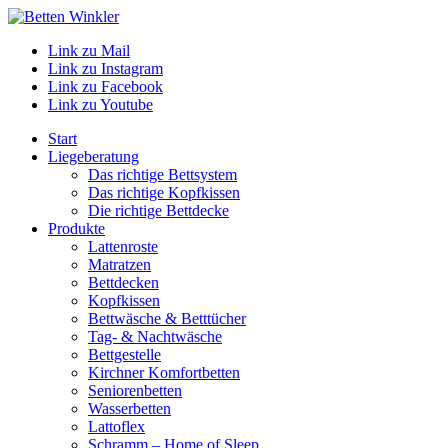
Link zu Mail
Link zu Instagram
Link zu Facebook
Link zu Youtube
Start
Liegeberatung
Das richtige Bettsystem
Das richtige Kopfkissen
Die richtige Bettdecke
Produkte
Lattenroste
Matratzen
Bettdecken
Kopfkissen
Bettwäsche & Betttücher
Tag- & Nachtwäsche
Bettgestelle
Kirchner Komfortbetten
Seniorenbetten
Wasserbetten
Lattoflex
Schramm – Home of Sleep