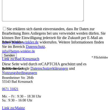
Sie erklären sich damit einverstanden, dass Ihr Daten zur
Bearbeitung Ihres Anliegens bei uns verwendet werden dürfen. Sie
können Ihre Einwilligung jederzeit für die Zukunft per E-Mail an
info@betten-winkler.de
widerrufen. Weitere Informationen finden
Betten Winkler
Sie im Bereich
Datenschutz
.
info@betten-winkler.de
* Pflichtfelder
Link zu:Bad Kreuznach
Diese Seite wird durch reCAPTCHA geschützt und es
gelten die Google
Datenschutzerklärungen
und
Bad Kreuznach
Nutzungsbedingungen
Bosenheimer Str. 284b
55543 Bad Kreuznach
0671 31821
Mo. – Fr.: 9:30 – 18:30 Uhr
Sa.: 9:30 – 16:00 Uhr
Link zu:Mainz