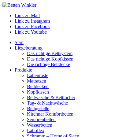
Link zu Mail
Link zu Instagram
Link zu Facebook
Link zu Youtube
Start
Liegeberatung
Das richtige Bettsystem
Das richtige Kopfkissen
Die richtige Bettdecke
Produkte
Lattenroste
Matratzen
Bettdecken
Kopfkissen
Bettwäsche & Betttücher
Tag- & Nachtwäsche
Bettgestelle
Kirchner Komfortbetten
Seniorenbetten
Wasserbetten
Lattoflex
Schramm – Home of Sleep