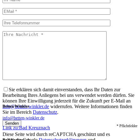
Sie erklären sich damit einverstanden, dass Ihr Daten zur
Bearbeitung Ihres Anliegens bei uns verwendet werden dürfen. Sie
können Ihre Einwilligung jederzeit für die Zukunft per E-Mail an
info@betten-winkler.de
widerrufen. Weitere Informationen finden
Betten Winkler
Sie im Bereich
Datenschutz
.
info@betten-winkler.de
* Pflichtfelder
Link zu:Bad Kreuznach
Diese Seite wird durch reCAPTCHA geschützt und es
gelten die Google
Datenschutzerklärungen
und
Bad Kreuznach