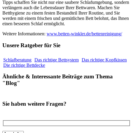
Tipps schaffen Sie nicht nur eine saubere Schlafumgebung, sondern
verlängern auch die Lebensdauer Ihrer Bettwaren. Machen Sie
Betthygiene zu einem festen Bestandteil Ihrer Routine, und Sie
werden mit einem frischen und gemütlichen Bett belohnt, das Ihnen
einen besseren Schlaf ermöglicht.
Weitere Informationen:
www.betten-winkler.de/bettenreinigung/
Unsere Ratgeber für Sie
Schlafberatung
Das richtige Bettsystem
Das richtige Kopfkissen
Die richtige Bettdecke
Ähnliche
&
Interessante Beiträge zum Thema
"Blog"
Sie haben weitere Fragen?