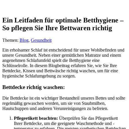
Ein Leitfaden für optimale Betthygiene –
So pflegen Sie Ihre Bettwaren richtig
Themen:
Blog
,
Gesundheit
Ein erholsamer Schlaf ist entscheidend für unser Wohlbefinden und
unsere Gesundheit. Neben einer gemütlichen Matratze und einem
angenehmen Schlafumfeld spielt die Betthygiene eine
Schlüsselrolle. In diesem Blogbeitrag erfahren Sie, wie Sie Ihre
Bettdecke, Kissen und Bettwäsche richtig waschen, um für eine
hygienische Schlafumgebung zu sorgen.
Bettdecke richtig waschen:
Die Bettdecke ist ein wichtiger Bestandteil unseres Bettes und sollte
regelmäßig gewaschen werden, um sie von Staubmilben,
Hautschuppen und anderen Verunreinigungen zu befreien.
Pflegeetikett beachten:
Überprüfen Sie das Pflegeetikett
Ihrer Bettdecke, um die geeignete Waschmethode und -
temperatur zu erfahren. Die meisten synthetischen Bettdecken