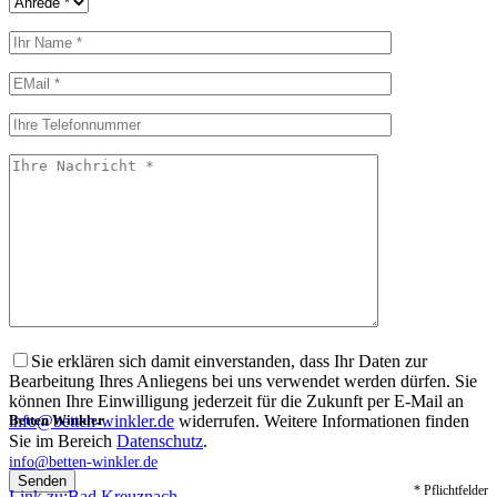
Sie erklären sich damit einverstanden, dass Ihr Daten zur
Bearbeitung Ihres Anliegens bei uns verwendet werden dürfen. Sie
können Ihre Einwilligung jederzeit für die Zukunft per E-Mail an
info@betten-winkler.de
widerrufen. Weitere Informationen finden
Betten Winkler
Sie im Bereich
Datenschutz
.
info@betten-winkler.de
* Pflichtfelder
Link zu:Bad Kreuznach