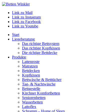
Link zu Mail
Link zu Instagram
Link zu Facebook
Link zu Youtube
Start
Liegeberatung
Das richtige Bettsystem
Das richtige Kopfkissen
Die richtige Bettdecke
Produkte
Lattenroste
Matratzen
Bettdecken
Kopfkissen
Bettwäsche & Betttücher
Tag- & Nachtwäsche
Bettgestelle
Kirchner Komfortbetten
Seniorenbetten
Wasserbetten
Lattoflex
Schramm – Home of Sleep