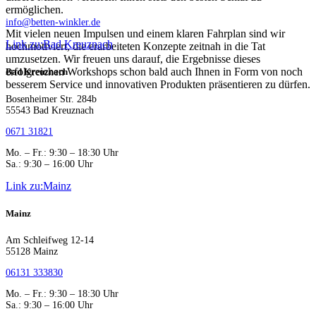
ermöglichen.
info@betten-winkler.de
Mit vielen neuen Impulsen und einem klaren Fahrplan sind wir
Link zu:Bad Kreuznach
hochmotiviert, die erarbeiteten Konzepte zeitnah in die Tat
umzusetzen. Wir freuen uns darauf, die Ergebnisse dieses
erfolgreichen Workshops schon bald auch Ihnen in Form von noch
Bad Kreuznach
besserem Service und innovativen Produkten präsentieren zu dürfen.
Bosenheimer Str. 284b
55543 Bad Kreuznach
0671 31821
Mo. – Fr.: 9:30 – 18:30 Uhr
Sa.: 9:30 – 16:00 Uhr
Link zu:Mainz
Mainz
Am Schleifweg 12-14
55128 Mainz
06131 333830
Mo. – Fr.: 9:30 – 18:30 Uhr
Sa.: 9:30 – 16:00 Uhr