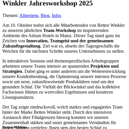
Winkler Jahresworkshop 2025
Themen:
Allgemein
,
Blog
,
Infos
Am 10. Oktober trafen sich alle Mitarbeitenden von Betten Winkler
zu unserem jährlichen
Team-Workshop
im inspirierenden
Ambiente des Atrium Hotels in Mainz. Dieser Tag stand ganz im
Zeichen von
Innovation, Teamgeist und der gemeinsamen
Zukunftsgestaltung
. Ziel war es, abseits des Tagesgeschäfts die
Weichen für die nächsten Schritte unseres Unternehmens zu stellen.
In interaktiven Sessions und themenspezifischen Arbeitsgruppen
arbeiteten unsere Teams intensiv an spannenden
Projekten und
Strategien
. Dabei ging es unter anderem um die Weiterentwicklung
unserer Kundenberatung, die Optimierung unserer internen Prozesse
sowie um neue, zukunftsweisende Produktideen rund um den
gesunden Schlaf. Die Vielfalt der Blickwinkel und das kollektive
Fachwissen führten zu wertvollen Ergebnissen und kreativen
Lösungsansätzen.
Der Tag zeigte eindrucksvoll, welch starkes und engagiertes Team
hinter der Marke Betten Winkler steht. Durch den intensiven
Austausch über Filialgrenzen hinweg konnten wir unseren
Zusammenhalt stärken und unser gemeinsames Verständnis für
Betten Winkler
unsere Mission vertiefen: Ihnen stets den besten Schlaf zu