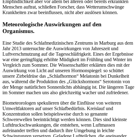
Empfindlichkeit aber vor allem bei älteren oder bereits erkrankten
Menschen auftrat, schließen Forscher, dass Wetterumschwünge
Krankheiten zwar beeinflussen, nicht aber auslösen können.
Meteorologische Auswirkungen auf den
Organismus.
Eine Studie des Schlafmedizinischen Zentrums in Marburg aus dem
Jahr 2013 untersuchte die Auswirkungen von Jahreszeit und
Luftverschmutzung auf die Tagesschläfrigkeit. Eines der Ergebnisse
war eine geringfügig erhöhte Müdigkeit im Frühling und Winter im
Vergleich zum Sommer. Die Wissenschaftler erklärten dies mit der
Auswirkung von Licht auf unseren Hormonspiegel: so schüttet
unsere Zirbeldrüse das „Schlafhormon“ Melatonin bei Dunkelheit
aus, während die Produktion des „Glückshormons“ Serotonin von
der Menge natürlichen Sonnenlichts abhängig ist. Die längeren Tage
im Sommer machen uns also gleichzeitig wacher und zufriedener.
Biometeorologen spekulieren über die Einflüsse von weiteren
Umweltfaktoren auf unser Schlafbedürfnis. Kreislauf und
Konzentration sollen beispielsweise durch so genannte
Schwerewellen beeinträchtigt werden können. Dies sind kleinste
Luftdruckschwankungen, die entstehen, wenn Luftmassen
aufeinander treffen und dadurch ihre Umgebung in leichte
Schwingungen versetzen. Geladene Luftteilchen, die aneinander