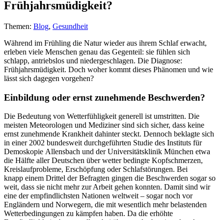
Frühjahrsmüdigkeit?
Themen:
Blog
,
Gesundheit
Während im Frühling die Natur wieder aus ihrem Schlaf erwacht,
erleben viele Menschen genau das Gegenteil: sie fühlen sich
schlapp, antriebslos und niedergeschlagen. Die Diagnose:
Frühjahrsmüdigkeit. Doch woher kommt dieses Phänomen und wie
lässt sich dagegen vorgehen?
Einbildung oder ernst zunehmende Beschwerden?
Die Bedeutung von Wetterfühligkeit generell ist umstritten. Die
meisten Meteorologen und Mediziner sind sich sicher, dass keine
ernst zunehmende Krankheit dahinter steckt. Dennoch beklagte sich
in einer 2002 bundesweit durchgeführten Studie des Instituts für
Demoskopie Allensbach und der Universitätsklinik München etwa
die Hälfte aller Deutschen über wetter bedingte Kopfschmerzen,
Kreislaufprobleme, Erschöpfung oder Schlafstörungen. Bei
knapp einem Drittel der Befragten gingen die Beschwerden sogar so
weit, dass sie nicht mehr zur Arbeit gehen konnten. Damit sind wir
eine der empfindlichsten Nationen weltweit – sogar noch vor
Engländern und Norwegern, die mit wesentlich mehr belastenden
Wetterbedingungen zu kämpfen haben. Da die erhöhte