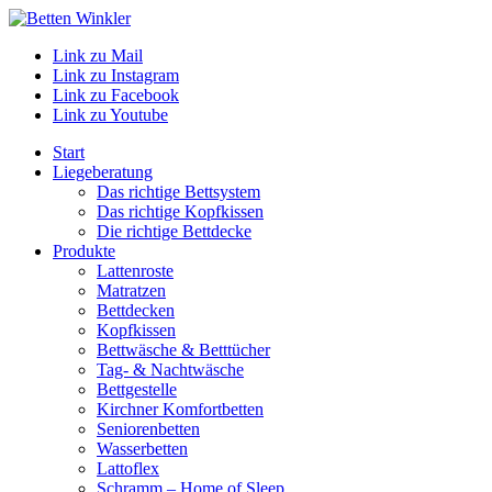
Link zu Mail
Link zu Instagram
Link zu Facebook
Link zu Youtube
Start
Liegeberatung
Das richtige Bettsystem
Das richtige Kopfkissen
Die richtige Bettdecke
Produkte
Lattenroste
Matratzen
Bettdecken
Kopfkissen
Bettwäsche & Betttücher
Tag- & Nachtwäsche
Bettgestelle
Kirchner Komfortbetten
Seniorenbetten
Wasserbetten
Lattoflex
Schramm – Home of Sleep