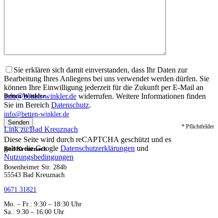
Sie erklären sich damit einverstanden, dass Ihr Daten zur
Bearbeitung Ihres Anliegens bei uns verwendet werden dürfen. Sie
können Ihre Einwilligung jederzeit für die Zukunft per E-Mail an
info@betten-winkler.de
widerrufen. Weitere Informationen finden
Betten Winkler
Sie im Bereich
Datenschutz
.
info@betten-winkler.de
* Pflichtfelder
Link zu:Bad Kreuznach
Diese Seite wird durch reCAPTCHA geschützt und es
gelten die Google
Datenschutzerklärungen
und
Bad Kreuznach
Nutzungsbedingungen
Bosenheimer Str. 284b
55543 Bad Kreuznach
0671 31821
Mo. – Fr.: 9:30 – 18:30 Uhr
Sa.: 9:30 – 16:00 Uhr