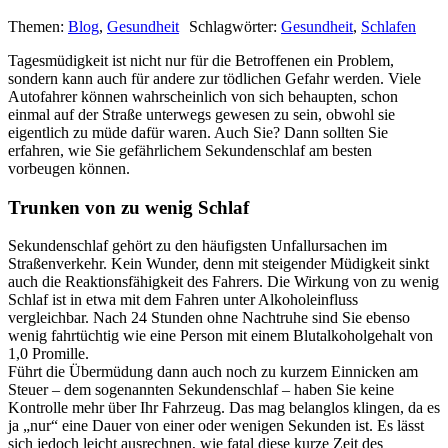
Themen:
Blog
,
Gesundheit
Schlagwörter:
Gesundheit
,
Schlafen
Tagesmüdigkeit ist nicht nur für die Betroffenen ein Problem,
sondern kann auch für andere zur tödlichen Gefahr werden. Viele
Autofahrer können wahrscheinlich von sich behaupten, schon
einmal auf der Straße unterwegs gewesen zu sein, obwohl sie
eigentlich zu müde dafür waren. Auch Sie? Dann sollten Sie
erfahren, wie Sie gefährlichem Sekundenschlaf am besten
vorbeugen können.
Trunken von zu wenig Schlaf
Sekundenschlaf gehört zu den häufigsten Unfallursachen im
Straßenverkehr. Kein Wunder, denn mit steigender Müdigkeit sinkt
auch die Reaktionsfähigkeit des Fahrers. Die Wirkung von zu wenig
Schlaf ist in etwa mit dem Fahren unter Alkoholeinfluss
vergleichbar. Nach 24 Stunden ohne Nachtruhe sind Sie ebenso
wenig fahrtüchtig wie eine Person mit einem Blutalkoholgehalt von
1,0 Promille.
Führt die Übermüdung dann auch noch zu kurzem Einnicken am
Steuer – dem sogenannten Sekundenschlaf – haben Sie keine
Kontrolle mehr über Ihr Fahrzeug. Das mag belanglos klingen, da es
ja „nur“ eine Dauer von einer oder wenigen Sekunden ist. Es lässt
sich jedoch leicht ausrechnen, wie fatal diese kurze Zeit des