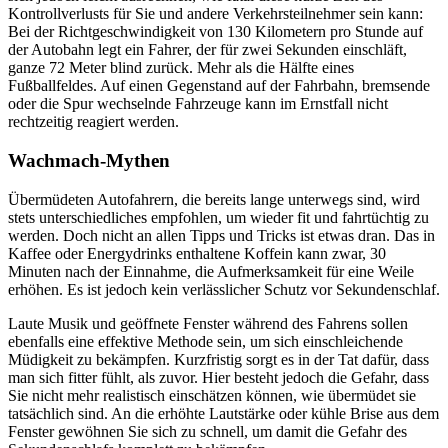
Kontrollverlusts für Sie und andere Verkehrsteilnehmer sein kann:
Bei der Richtgeschwindigkeit von 130 Kilometern pro Stunde auf
der Autobahn legt ein Fahrer, der für zwei Sekunden einschläft,
ganze 72 Meter blind zurück. Mehr als die Hälfte eines
Fußballfeldes. Auf einen Gegenstand auf der Fahrbahn, bremsende
oder die Spur wechselnde Fahrzeuge kann im Ernstfall nicht
rechtzeitig reagiert werden.
Wachmach-Mythen
Übermüdeten Autofahrern, die bereits lange unterwegs sind, wird
stets unterschiedliches empfohlen, um wieder fit und fahrtüchtig zu
werden. Doch nicht an allen Tipps und Tricks ist etwas dran. Das in
Kaffee oder Energydrinks enthaltene Koffein kann zwar, 30
Minuten nach der Einnahme, die Aufmerksamkeit für eine Weile
erhöhen. Es ist jedoch kein verlässlicher Schutz vor Sekundenschlaf.
Laute Musik und geöffnete Fenster während des Fahrens sollen
ebenfalls eine effektive Methode sein, um sich einschleichende
Müdigkeit zu bekämpfen. Kurzfristig sorgt es in der Tat dafür, dass
man sich fitter fühlt, als zuvor. Hier besteht jedoch die Gefahr, dass
Sie nicht mehr realistisch einschätzen können, wie übermüdet sie
tatsächlich sind. An die erhöhte Lautstärke oder kühle Brise aus dem
Fenster gewöhnen Sie sich zu schnell, um damit die Gefahr des