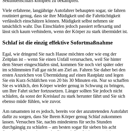
Sekundenschlafs komplett zu bekämpfen.
Viele erfahrene, langjährige Autofahrer behaupten sogar, sie fahren
routiniert genug, dass sie ihre Müdigkeit und die Fahrtüchtigkeit
verlässlich einschätzen können. Müdigkeit selbst nehmen sie
tatsächlich wahr. Das Einschlafen jedoch passiert reflexartig und
lässt sich kaum verhindern, wenn der Körper zu stark übermüdet ist.
Schlaf ist die einzig effektive Sofortmaßnahme
Egal, wie dringend Sie nach Hause möchten oder wie eng der
Zeitplan ist – wenn Sie einen Unfall verursachen, weil Sie hinter
dem Steuer eingeschlafen sind, kommen Sie noch viel später oder
im schlimmsten Fall gar nicht am Ziel an. Fahren Sie daher bei den
ersten Anzeichen von Übermüdung auf einen Rastplatz und legen
Sie ein Kurz-Schläfchen von 20 bis 30 Minuten ein. Nur so schaffen
Sie es wirklich, den Körper wieder genug in Schwung zu bringen,
um Ihre Fahrt sicher fortzusetzen. Länger sollten Sie jedoch nicht
schlafen, da sonst der Kreislauf zu stark herunter fährt und Sie sich
ebenso müde fühlen, wie zuvor.
Am ratsamsten ist es jedoch, bereits vor der anzutretenden Autofahrt
dafür zu sorgen, dass Sie Ihrem Körper genug Schlaf zukommen
lassen. Versuchen Sie, nachts mindestens für sechs Stunden
durchgängig zu schlafen – am besten sogar für sieben bis acht