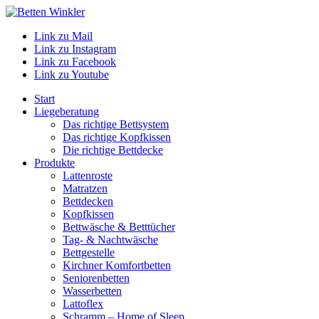
Link zu Mail
Link zu Instagram
Link zu Facebook
Link zu Youtube
Start
Liegeberatung
Das richtige Bettsystem
Das richtige Kopfkissen
Die richtige Bettdecke
Produkte
Lattenroste
Matratzen
Bettdecken
Kopfkissen
Bettwäsche & Betttücher
Tag- & Nachtwäsche
Bettgestelle
Kirchner Komfortbetten
Seniorenbetten
Wasserbetten
Lattoflex
Schramm – Home of Sleep