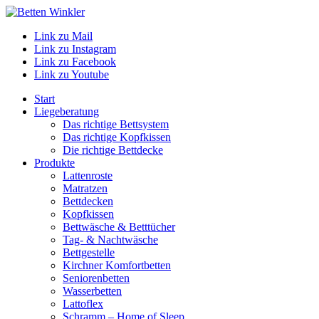
Link zu Mail
Link zu Instagram
Link zu Facebook
Link zu Youtube
Start
Liegeberatung
Das richtige Bettsystem
Das richtige Kopfkissen
Die richtige Bettdecke
Produkte
Lattenroste
Matratzen
Bettdecken
Kopfkissen
Bettwäsche & Betttücher
Tag- & Nachtwäsche
Bettgestelle
Kirchner Komfortbetten
Seniorenbetten
Wasserbetten
Lattoflex
Schramm – Home of Sleep