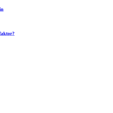
in
faktor?