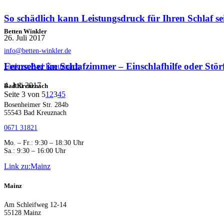
So schädlich kann Leistungsdruck für Ihren Schlaf se
Betten Winkler
26. Juli 2017
info@betten-winkler.de
Fernseher im Schlafzimmer – Einschlafhilfe oder Stör
Link zu:Bad Kreuznach
4. Juli 2017
Bad Kreuznach
Seite 3 von 5
1
2
3
4
5
Bosenheimer Str. 284b
55543 Bad Kreuznach
0671 31821
Mo. – Fr.: 9:30 – 18:30 Uhr
Sa.: 9:30 – 16:00 Uhr
Link zu:Mainz
Mainz
Am Schleifweg 12-14
55128 Mainz